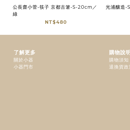
公長齋小菅-筷子 京都古箸-S-20cm／
光浦釀造-S
綠
NT$480
了解更多
購物說
關於小器
購物須知
小器門市
退換貨政