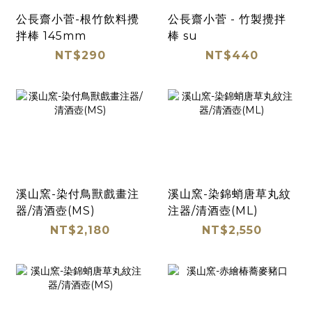
公長齋小菅-根竹飲料攪
公長齋小菅 - 竹製攪拌
拌棒 145mm
棒 su
NT$290
NT$440
溪山窯-染付鳥獸戲畫注
溪山窯-染錦蛸唐草丸紋
器/清酒壺(MS)
注器/清酒壺(ML)
NT$2,180
NT$2,550