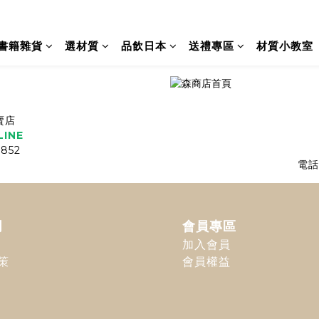
書籍雜貨
選材質
品飲日本
送禮專區
材質小教室
賣店
INE
852
電話
明
會員專區
加入會員
策
會員權益