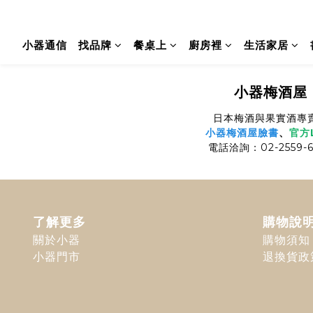
小器通信
找品牌
餐桌上
廚房裡
生活家居
小器梅酒屋
日本梅酒與果實酒專
小器梅酒屋臉書
、
官方L
電話洽詢：02-2559-6
了解更多
購物說
關於小器
購物須知
小器門市
退換貨政