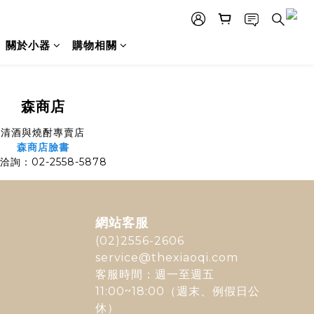
關於小器
購物相關
森商店
清酒與燒酎專賣店
森商店臉書
洽詢：02-2558-5878
網站客服
(02)2556-2606
service@thexiaoqi.com
客服時間：週一至週五
11:00~18:00（週末、例假日公
休）