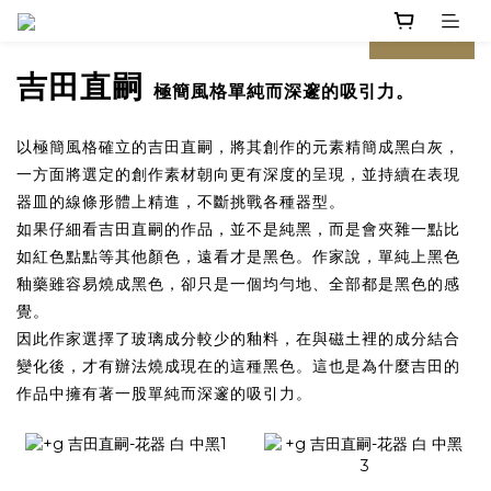
prev
next
吉田直嗣
極簡風格單純而深邃的吸引力。
以極簡風格確立的吉田直嗣，將其創作的元素精簡成黑白灰，
一方面將選定的創作素材朝向更有深度的呈現，並持續在表現
器皿的線條形體上精進，不斷挑戰各種器型。
如果仔細看吉田直嗣的作品，並不是純黑，而是會夾雜一點比
如紅色點點等其他顏色，遠看才是黑色。作家說，單純上黑色
釉藥雖容易燒成黑色，卻只是一個均勻地、全部都是黑色的感
覺。
因此作家選擇了玻璃成分較少的釉料，在與磁土裡的成分結合
變化後，才有辦法燒成現在的這種黑色。這也是為什麼吉田的
作品中擁有著一股單純而深邃的吸引力。