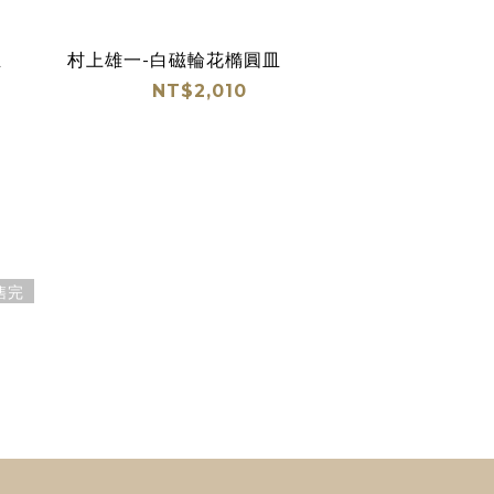
皿
村上雄一-白磁輪花橢圓皿
NT$2,010
售完