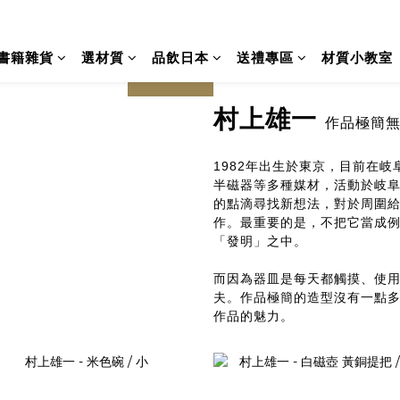
書籍雜貨
選材質
品飲日本
送禮專區
材質小教室
prev
next
村上雄一
作品極簡
年出生於東京，目前在岐
1982
半磁器等多種媒材，活動於岐
的點滴尋找新想法，對於周圍
作。最重要的是，不把它當成
「發明」之中。
而因為器皿是每天都觸摸、使
夫。作品極簡的造型沒有一點
作品的魅力。