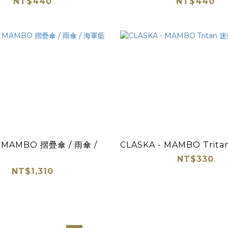
NT$440
NT$440
- MAMBO 摺疊傘 / 雨傘 /
CLASKA - MAMBO Trit
NT$330
NT$1,310