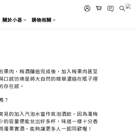
關於小器
購物相關
的果肉，梅酒釀造完成後，加入梅果肉甚至
與口感彷彿是將大自然的精華濃縮在瓶子裡
的存在感。
嗎？
常見的加入汽泡水當作氣泡酒飲，因為濁梅
少的容量便能兌出好多杯，味道一樣十分香
用濁果實酒，能夠讓更多人一起同歡喔！