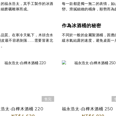
道的福永浩太，其手工製作的冰酒
每一款都是獨一無二的表情，
如
仔細磨礪雕琢而成。
巒。滑膩細緻的桶身，順勢而為
作為冰酒桶的秘密
木品質。在寒冷天氣下，木頭含水
不同於一般的金屬製酒桶，因應
最不容易剝落......需要冒著北
緩水氣結露的速度，避免桌面一
了。
售完
浩太-白樺木酒桶 220
福永浩太-白樺木酒桶 250