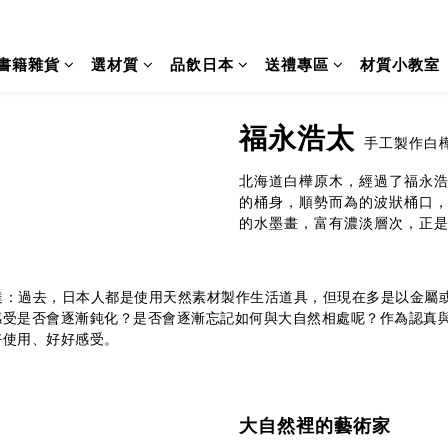
書籍雜貨
選材質
品飲日本
送禮專區
材質小教室
福永浩太
手工製作白
北海道白樺原木，經過了福永
的桶身，順勢而為的波狀桶口
的水墨畫，富有濃淡層次，正
太曾表達：過去，日本人都是使用天然素材製作生活道具，但現在多是以金
感受是否會逐漸鈍化？是否會逐漸忘記如何與大自然相處呢？作為認真
好使用、好好感受。
大自然裡的藝術家