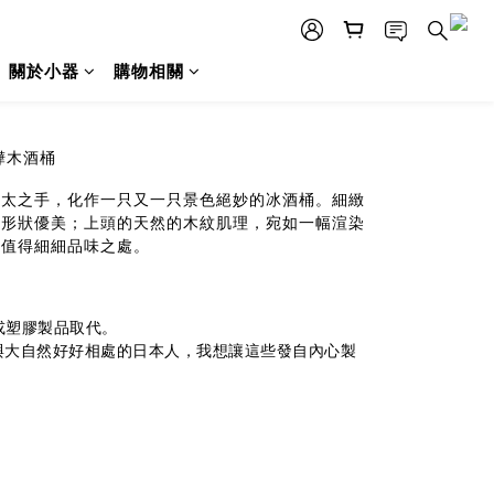
關於小器
購物相關
樺木酒桶
浩太之手，化作一只又一只景色絕妙的冰酒桶。細緻
，形狀優美；上頭的天然的木紋肌理，宛如一幅渲染
是值得細細品味之處。
屬或塑膠製品取代。
與大自然好好相處的日本人，我想讓這些發自內心製