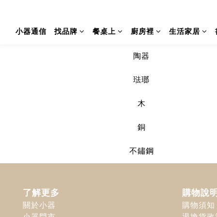
小器通信
找品牌
餐桌上
廚房裡
生活家居
陶器
琺瑯
木
銅
不鏽鋼
了解更多
購物說
關於小器
購物須知
小器門市
退換貨政