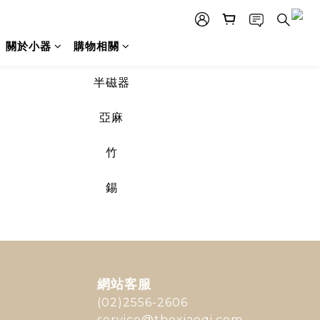
關於小器
購物相關
半磁器
亞麻
竹
錫
網站客服
(02)2556-2606
service@thexiaoqi.com