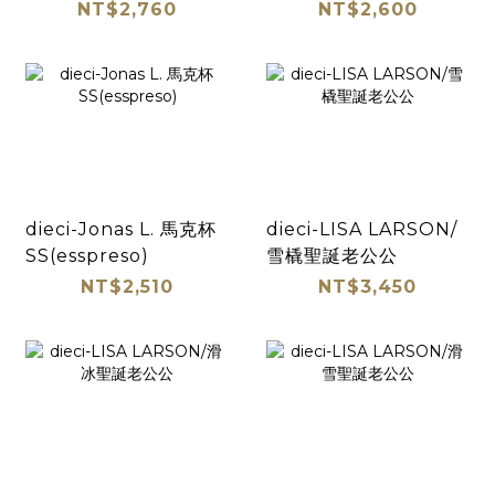
NT$2,760
NT$2,600
dieci-Jonas L. 馬克杯
dieci-LISA LARSON/
SS(esspreso)
雪橇聖誕老公公
NT$2,510
NT$3,450