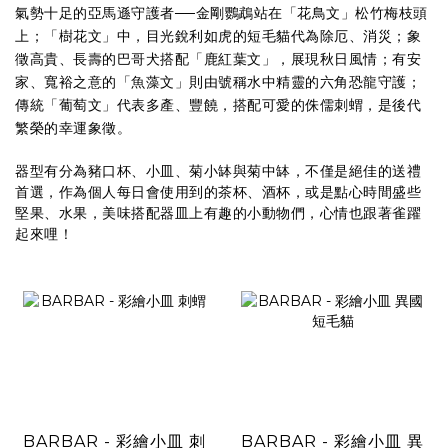
氣勢十足的亞馬遜守護者──金剛鸚鵡站在「花鳥文」松竹梅枝頭
上；「樹花文」中，目光銳利如虎的短毛貓代為除厄、消災；象
徵高貴、長壽的巴哥犬搭配「鹿紅葉文」，展現秋日風情；有安
家、寬裕之意的「魚藻文」則由號稱水中精靈的六角恐龍守護；
傳統「葡萄文」代表多產、豐饒，搭配可愛的侏儒刺蝟，是後代
繁榮的幸運象徵。
器型有分為豬口杯、小皿、菊小缽與菊中缽，不僅是絕佳的送禮
首選，作為個人每日會使用到的茶杯、酒杯，或是點心時間盛些
堅果、水果，美味搭配器皿上有趣的小動物們，心情也跟著雀躍
起來哩！
BARBAR - 彩繪小皿 刺
BARBAR - 彩繪小皿 異