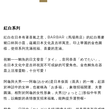
紅白系列
紅白在日本有著喜氣之意，BARBAR（馬場商店）的紅白蕎麥
豬口杯與小皿，蘊藏日本文化及吉祥寓意。印上華麗的金色圖
樣，使得系列充滿祝福、喜慶的意涵。
祝鯛——鯛魚的日文發音「タイ」，音同恭喜「めでたい」。
在日本文化中是吉祥祝賀不可或缺的可愛角色。
金色鯛魚在器
皿上活潑靈動，十分可愛！
阿龜與火男——阿龜(おかめ)是日本仮面（面具）的一種，起源
於神話中的女神，也被稱為「お多福」，象徵招福開運、夫妻
圓滿。相對於阿龜的女性形象，火男(ひょっとこ)形似中年男
性，以幽默的表情微笑招來福氣，能夠提升運勢喔~