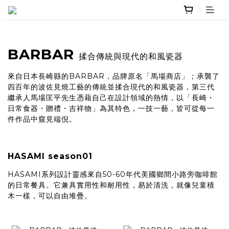
BARBAR
揉合傳統與現代的和風瓷器
來自日本長崎縣的BARBAR，品牌原名「馬場商店」；承襲了
四百年的波佐見燒工藝的傳統並揉合現代的和風瓷器，第三代
繼承人馬場匡平先生憑藉自己在設計領域的熱情，以「長崎・
日常食器・贈禮・吉祥物」為其特色，一技一藝，皆可從每一
件作品中窺見端倪。
HASAMI season01
HASAMI系列設計靈感來自50-60年代美國鄉間小路旁咖啡館
的日常餐具。它兼具實用性和耐用性，易於清洗，就像兒童積
木一樣，可以自由堆疊。