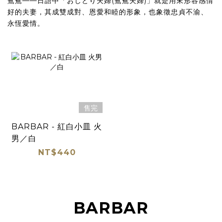
鴛鴦——日語中「おしどり夫婦(鴛鴦夫婦)」就是用來形容感情
好的夫妻，其成雙成對、恩愛和睦的形象，也象徵忠貞不渝、
永恆愛情。
售完
BARBAR - 紅白小皿 火
男／白
NT$440
BARBAR