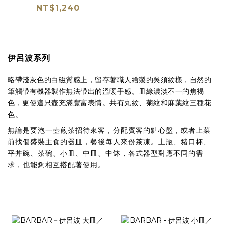
NT$1,240
伊呂波系列
略帶淺灰色的白磁質感上，留存著職人繪製的吳須紋樣，自然的
筆觸帶有機器製作無法帶出的溫暖手感。皿緣濃淡不一的焦褐
色，更使這只壺充滿豐富表情。共有丸紋、菊紋和麻葉紋三種花
色。
無論是要泡一壺煎茶招待來客，分配賓客的點心盤，
或者上菜
前找個盛裝主食的器皿，餐後每人來份茶凍。
土瓶、豬口杯、
平丼碗、茶碗、小皿、中皿、中缽，各式器型對應不同的需
求，也能夠相互搭配著使用。