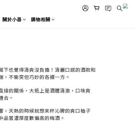
關於小器
購物相關
喝下也覺得清爽沒負擔！清麗口感的酒款和
端，不衝突但巧妙的各據一方。
直接的關係，大抵上是酒體清澈，口味爽
適合。
響，天熱的時候就想來杯沁脾的爽口柚子
中品嘗濃厚度數偏高的梅酒。