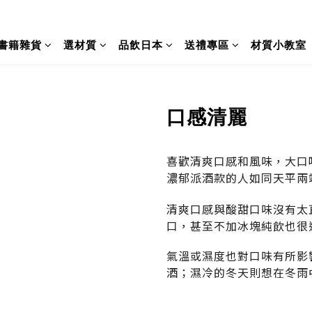
書籍雜貨
選材質
品飲日本
送禮專區
材質小教室
口感清麗
喜歡清爽口感和風味，大口
濃郁派酒款的人如同天平兩
清爽口感與酸甜口味沒有太
口，甚至不加冰塊純飲也很
氣溫或濕度也對口味有所影
酒；濕冷的冬天則想在冬雨