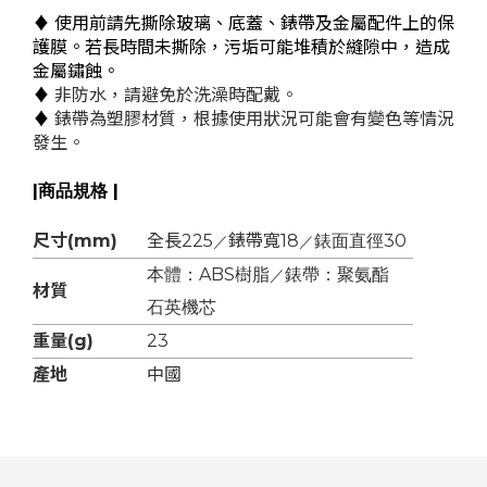
♦ 使用前請先撕除玻璃、底蓋、錶帶及金屬配件上的保
護膜。若長時間未撕除，污垢可能堆積於縫隙中，造成
金屬鏽蝕。
♦
非防水，請避免於洗澡時配戴。
♦
錶帶為塑膠材質，根據使用狀況可能會有變色等情況
發生。
|商品規格 |
尺寸(mm)
全長225
錶帶寬18
錶面直徑30
／
／
本體：ABS樹脂
錶帶：聚氨酯
／
材質
石英機芯
重量(g)
23
產地
中國