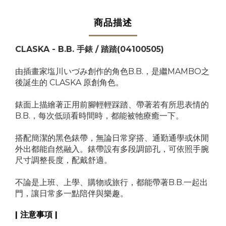
商品描述
CLASKA - B.B. 手錶 / 踏踏
(04100505)
由插畫家塩川いづみ創作的角色B.B.，是繼MAMBO之
後誕生的 CLASKA 原創角色。
錶面上描繪著正用前腳輕輕踩踏、帶著若有所思表情的
B.B.，每次低頭看時間時，都能被牠療癒一下。
搭配簡潔的黑色錶帶，無論日常穿搭、通勤通學或休閒
外出都能自然融入。錶帶設有多段調節孔，可依照手腕
尺寸調整長度，配戴舒適。
不論是上班、上學、購物或旅行，都能帶著B.B.一起出
門，讓日常多一點陪伴與樂趣。
| 注意事項 |