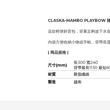
CLASKA-MAMBO PLAYBOW 隨
這款輕便斜背包，容量足夠放下水
內袋方便收納小物或手帕，背帶長
| 商品規格 |
長300 寬240
尺寸(mm)
背帶最長
1130
最短
6
材質
聚脂纖維
製造
越南