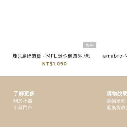
售完
鹿兒島睦週邊 - MFL 迷你橢圓盤 /魚
amabro
NT$1,090
了解更多
購物說
關於小器
購物須知
小器門市
退換貨政