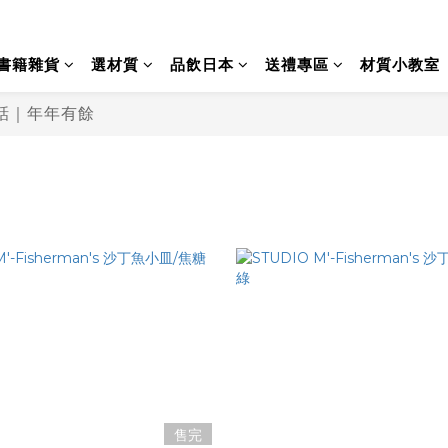
書籍雜貨
選材質
品飲日本
送禮專區
材質小教室
祥話｜年年有餘
售完