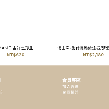
-MAME 吉祥魚形皿
溪山窯-染付長鬚鯨注器/清酒
NT$620
NT$2,180
明
會員專區
加入會員
策
會員權益