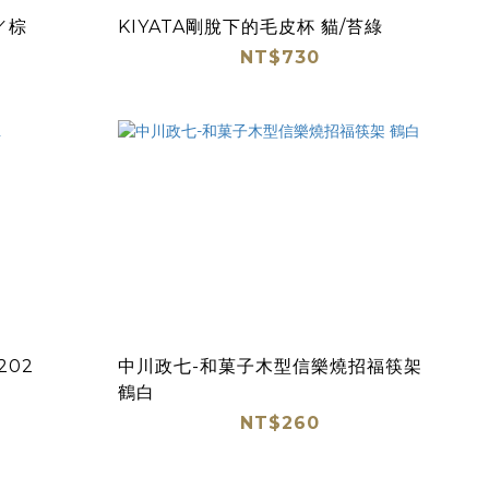
／棕
KIYATA剛脫下的毛皮杯 貓/苔綠
NT$730
202
中川政七-和菓子木型信樂燒招福筷架
鶴白
NT$260