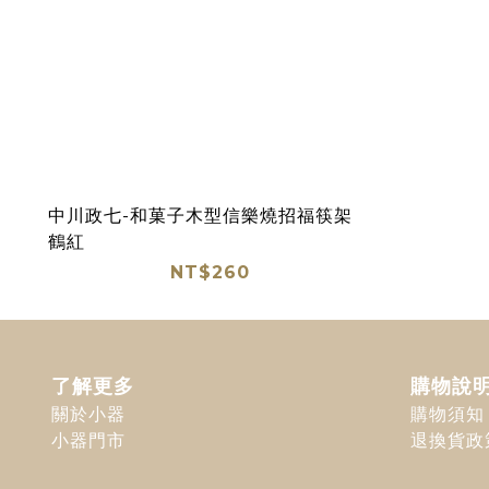
中川政七-和菓子木型信樂燒招福筷架
鶴紅
NT$260
了解更多
購物說
關於小器
購物須知
小器門市
退換貨政