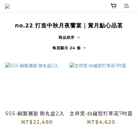
no.22 打造中秋月夜饗宴｜賞月點心品茗
商品排序
每頁顯示 24 個
SSS-銅製層架 附丸盆2入
文祥窯-白磁型打草花7吋皿
NT$22,480
NT$4,620