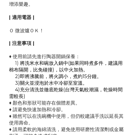
增添樂趣。
| 適用電器 |
Ｏ
微波爐
ＯＫ！
| 注意事項 |
♦ 使用前請先進行陶器開鍋保養：
1)
將洗米水和碗放入鍋中(如果同時煮多件，建議用
棉布隔開，比免碰撞)，以中火加熱。
2)即將沸騰前，將火調小，煮約15分鐘。
3)關火並浸泡於水中冷卻至室溫。
4)充分清洗並徹底乾燥(台灣天氣較潮濕，乾燥時間
需較長)
♦
顏色和形狀可能存在個體差異。
♦
請避免快速加熱和冷卻。
♦
雖然可以在洗碗機中使用，但仍較建議手洗以延長其
使用壽命。
♦
請用柔軟的海綿清洗，避免使用研磨性清潔劑或金屬