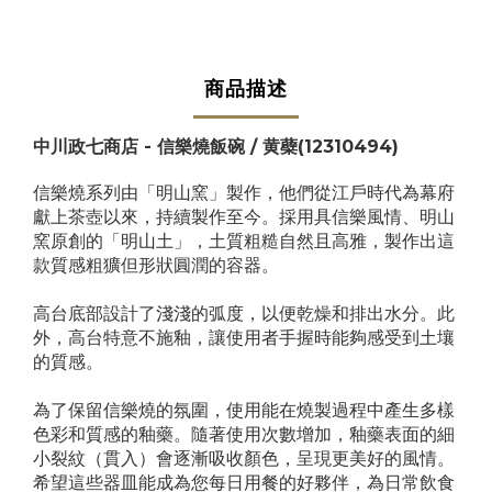
商品描述
中川政七商店 - 信樂燒飯碗 / 黄蘗
(12310494)
信樂燒系列由「明山窯」製作，他們從江戶時代為幕府
獻上茶壺以來，持續製作至今。採用具信樂風情、明山
窯原創的「明山土」，土質粗糙自然且高雅，製作出這
款質感粗獷但形狀圓潤的容器。
高台底部設計了淺淺的弧度，以便乾燥和排出水分。此
外，高台特意不施釉，讓使用者手握時能夠感受到土壤
的質感。
為了保留信樂燒的氛圍，使用能在燒製過程中產生多樣
色彩和質感的釉藥。隨著使用次數增加，釉藥表面的細
小裂紋（貫入）會逐漸吸收顏色，呈現更美好的風情。
希望這些器皿能成為您每日用餐的好夥伴，為日常飲食