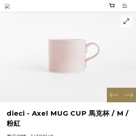
prev
next
dieci - Axel MUG CUP 馬克杯 / M /
粉紅