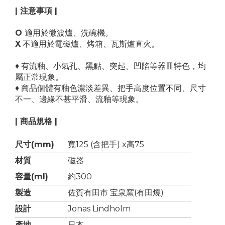
| 注意事項 |
O
適用於微波爐、洗碗機。
X
不適用於電磁爐、烤箱、瓦斯爐直火。
♦ 有流釉、小氣孔、黑點、突起、凹陷等器皿特色，均
屬正常現象。
♦ 商品個體有釉色濃淡差異、把手高度位置不同、尺寸
不一、邊緣不甚平滑、流釉等現象。
| 商品規格 |
尺寸(mm)
寬125 (含把手) x高75
材質
磁器
容量(ml)
約300
製造
佐賀有田市 宝泉窯(有田燒)
設計
Jonas Lindholm
產地
日本