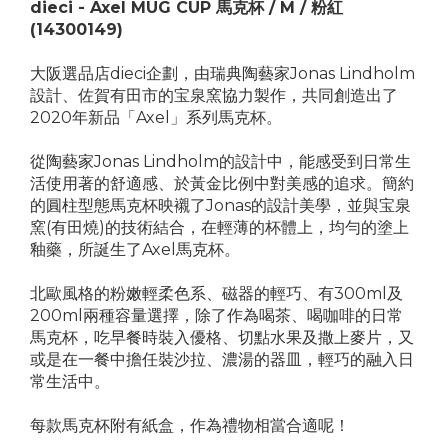
dieci - Axel MUG CUP 馬克杯 / M / 粉紅
(14300149)
大阪選品店dieci企劃，由瑞典陶藝家Jonas Lindholm
設計、佐賀有田市的宝泉窯協力製作，共同創造出了
2020年新品「Axel」系列馬克杯。
從陶藝家Jonas Lindholm的設計中，能感受到日常生
活使用著的舒適感、於黃金比例中對美感的追求。簡約
的圓柱型態馬克杯映襯了Jonas的設計美學，並與宝泉
窯(有田燒)的技術結合，在輕薄的杯體上，均勻的塗上
釉藥，所誕生了Axel馬克杯。
北歐風格的粉嫩輕柔色系、磁器的輕巧、有300ml及
200ml兩種容量選擇，除了作為喝茶、喝咖啡的日常
馬克杯，吃早餐時裝入優格、切點水果及撒上麥片，又
或是在一餐中擔任裝沙拉、濃湯的器皿，輕巧的融入日
常生活中。
每款馬克杯附有紙盒，作為禮物相當合適呢！