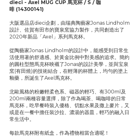
dieci - Axel MUG CUP 馬克杯 / S / 咖
啡
(14300141)
大阪選品店dieci企劃，由瑞典陶藝家Jonas Lindholm
設計、佐賀有田市的寶泉窯協力製作，共同創造出了
2020年新品「Axel」系列馬克杯。
從陶藝家Jonas Lindholm的設計中，能感受到日常生
活使用著的舒適感、於黃金比例中對美感的追求。簡約
的圓柱型態馬克杯映襯了Jonas的設計美學，並與宝泉
窯(有田燒)的技術結合，在輕薄的杯體上，均勻的塗上
釉藥，所誕生了Axel馬克杯。
北歐風格的粉嫩輕柔色系、磁器的輕巧、有300ml及
200ml兩種容量選擇，除了作為喝茶、喝咖啡的日常
馬克杯，吃早餐時裝入優格、切點水果及撒上麥片，又
或是在一餐中擔任裝沙拉、濃湯的器皿，輕巧的融入日
常生活中。
每款馬克杯附有紙盒，作為禮物相當合適呢！