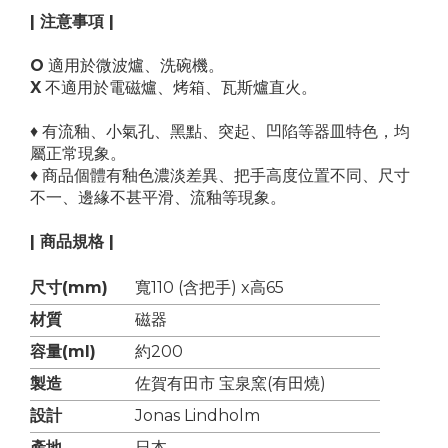
| 注意事項 |
O
適用於微波爐、洗碗機。
X
不適用於電磁爐、烤箱、瓦斯爐直火。
♦ 有流釉、小氣孔、黑點、突起、凹陷等器皿特色，均
屬正常現象。
♦ 商品個體有釉色濃淡差異、把手高度位置不同、尺寸
不一、邊緣不甚平滑、流釉等現象。
| 商品規格 |
尺寸(mm)
寬110 (含把手) x高65
材質
磁器
容量(ml)
約200
製造
佐賀有田市 宝泉窯(有田燒)
設計
Jonas Lindholm
產地
日本