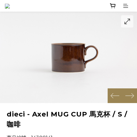
prev
next
dieci - Axel MUG CUP 馬克杯 / S /
咖啡