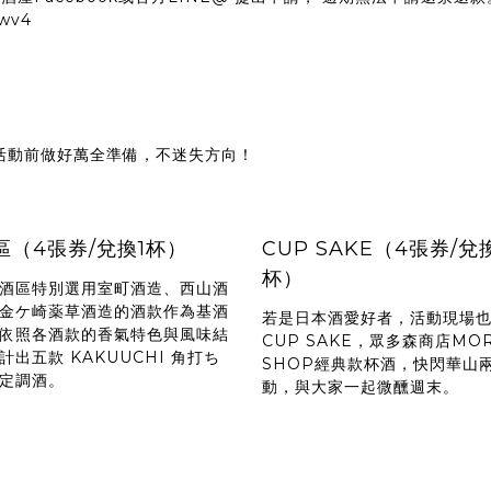
0wv4
活動前做好萬全準備，不迷失方向！
區（4張券/兌換1杯）
CUP SAKE（4張券/兌
杯）
酒區特別選用室町酒造、西山酒
金ケ崎薬草酒造的酒款作為基酒
若是日本酒愛好者，活動現場
依照各酒款的香氣特色與風味結
CUP SAKE，眾多森商店MOR
計出五款 KAKUUCHI 角打ち
SHOP經典款杯酒，快閃華山
定調酒。
動，與大家一起微醺週末。