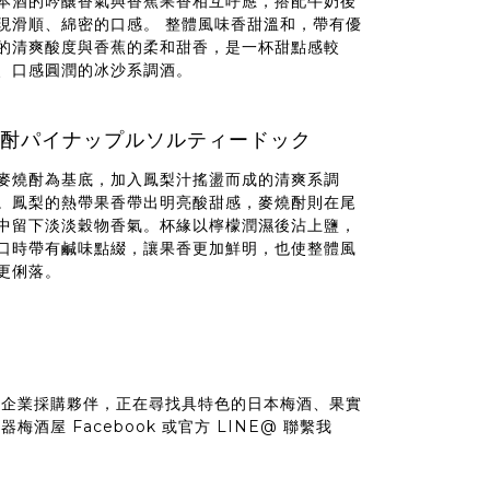
本酒的吟釀香氣與香蕉果香相互呼應，搭配牛奶後
現滑順、綿密的口感。 整體風味香甜溫和，帶有優
的清爽酸度與香蕉的柔和甜香，是一杯甜點感較
、口感圓潤的冰沙系調酒。
酎パイナップルソルティードック
麥燒酎為基底，加入鳳梨汁搖盪而成的清爽系調
。鳳梨的熱帶果香帶出明亮酸甜感，麥燒酎則在尾
中留下淡淡穀物香氣。杯緣以檸檬潤濕後沾上鹽，
口時帶有鹹味點綴，讓果香更加鮮明，也使整體風
更俐落。
或企業採購夥伴，正在尋找具特色的日本梅酒、果實
酒屋 Facebook 或官方 LINE@ 聯繫我