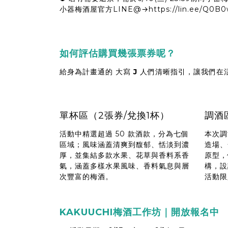
小器梅酒屋官方LINE@→
https://lin.ee/Q0B
如何評估購買幾張票券呢？
給身為計畫通的 大寫
J
人們清晰指引，讓我們在
單杯區（2張券/兌換1杯）
調酒
活動中精選超過 50 款酒款，分為七個
本次調
區域；風味涵蓋清爽到馥郁、恬淡到濃
造場、
厚，並集結多款水果、花草與香料系香
原型，
氣，涵蓋多樣水果風味、香料氣息與層
構，設
次豐富的梅酒。
活動限
KAKUUCHI梅酒工作坊｜開放報名中