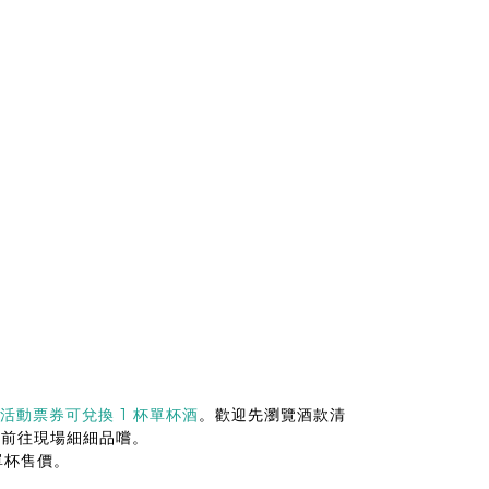
張活動票券可兌換 1 杯單杯酒
。歡迎先瀏覽酒款清
日前往現場細細品嚐。
單杯售價。