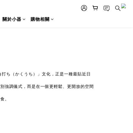
關於小器
購物相關
角打ち（かくうち）」文化，正是一種最貼近日
特別強調儀式，而是在一個更輕鬆、更開放的空間
小食。