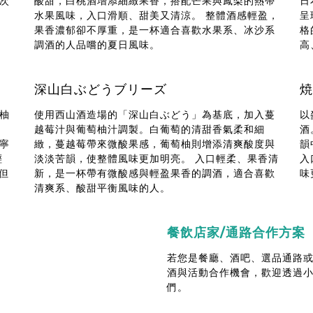
次
酸甜，白桃酒增添細緻果香，搭配芒果與鳳梨的熱帶
日
水果風味，入口滑順、甜美又清涼。 整體酒感輕盈，
呈
果香濃郁卻不厚重，是一杯適合喜歡水果系、冰沙系
格
調酒的人品嚐的夏日風味。
高
深山白ぶどうブリーズ
焼
柚
使用西山酒造場的「深山白ぶどう」為基底，加入蔓
以
越莓汁與葡萄柚汁調製。白葡萄的清甜香氣柔和細
酒
寧
緻，蔓越莓帶來微酸果感，葡萄柚則增添清爽酸度與
韻
輕
淡淡苦韻，使整體風味更加明亮。 入口輕柔、果香清
入
但
新，是一杯帶有微酸感與輕盈果香的調酒，適合喜歡
味
清爽系、酸甜平衡風味的人。
餐飲店家/通路合作方案
若您是餐廳、酒吧、選品通路
酒與活動合作機會，歡迎透過小器梅
們。