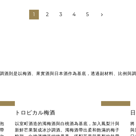
1
2
3
4
5
調酒則是以梅酒、果實酒與日本酒作為基底，透過副材料、比例與
next
prev
next
トロピカル梅酒
日
泡
以室町酒造的濁梅酒與白桃酒為基底，加入鳳梨汁與
將
帶
新鮮芒果製成冰沙調酒。濁梅酒帶出柔和飽滿的梅子
與