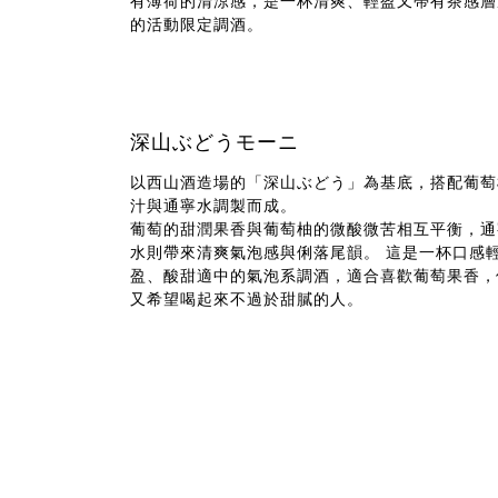
有薄荷的清涼感，是一杯清爽、輕盈又帶有茶感層
的活動限定調酒。
深山ぶどうモーニ
以西山酒造場的「深山ぶどう」為基底，搭配葡萄
汁與通寧水調製而成。
葡萄的甜潤果香與葡萄柚的微酸微苦相互平衡，通
水則帶來清爽氣泡感與俐落尾韻。 這是一杯口感
盈、酸甜適中的氣泡系調酒，適合喜歡葡萄果香，
又希望喝起來不過於甜膩的人。