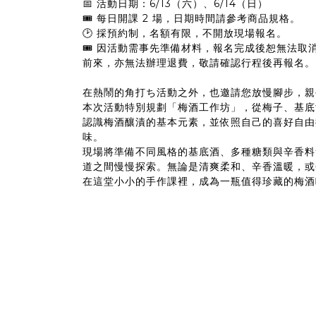
📅 活動日期：6/13（六）、6/14（日）
🎟 每日開課 2 場，日期時間請參考商品規格。
🕑 採預約制，名額有限，不開放現場報名。
🎟 因活動需事先準備材料，報名完成後恕無法取
前來，亦無法辦理退費，敬請確認行程後再報名。
在熱鬧的角打ち活動之外，也邀請您放慢腳步，親
本次活動特別規劃「梅酒工作坊」，從梅子、基底
認識梅酒釀漬的基本元素，並依照自己的喜好自由
味。
現場將準備不同風格的基底酒、多種糖類與辛香料
道之間慢慢探索。無論是清爽柔和、辛香溫暖，或
在這堂小小的手作課裡，成為一瓶值得珍藏的梅酒