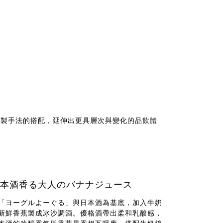
調製手法的搭配，延伸出更具層次與變化的品飲體
本酒香る大人のバナナジュース
「ヨーグルよーぐる」與日本酒為基底，加入牛奶
新鮮香蕉製成冰沙調酒。優格酒帶出柔和乳酸感，