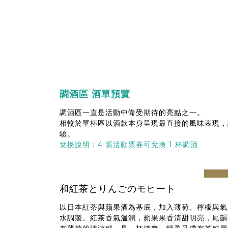
調酒區 酒單預覽
調酒區一直是活動中備受期待的亮點之一。
相較於單杯區以酒款本身呈現最直接的風味表現，
驗。
兌換說明：4 張活動票券可兌換 1 杯調酒
prev
和紅茶とりんごのモヒート
以日本紅茶與蘋果酒為基底，加入薄荷、檸檬與氣
水調製。紅茶香氣溫潤，蘋果果香清甜明亮，尾韻