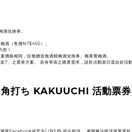
精梅酒兌換券。
實梅酒
（售價NT$450）。
的您！
方案價格相同，但無贈送無酒精梅酒兌換券、梅果實梅酒。
20送7」之票券方案。 若有單張之購票需求，請於活動當日逕自於活
角打ち KAKUUCHI 活動票券
酒屋Facebook
或
官方LINE@
提出申請， 逾期無法申請退票退款