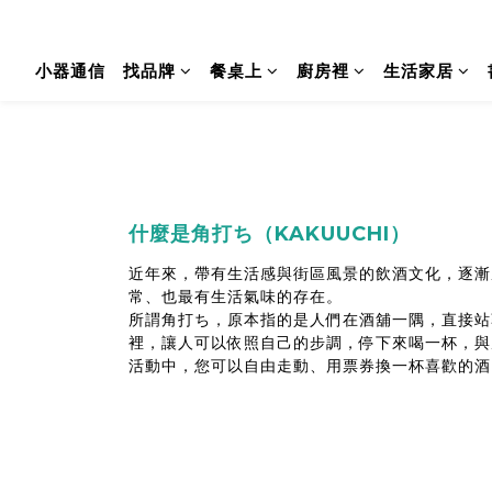
小器通信
找品牌
餐桌上
廚房裡
生活家居
什麼是角打ち（KAKUUCHI）
近年來，帶有生活感與街區風景的飲酒文化，逐漸
常、也最有生活氣味的存在。
所謂角打ち，原本指的是人們在酒舖一隅，直接站
裡，讓人可以依照自己的步調，停下來喝一杯，與
活動中，您可以自由走動、用票券換一杯喜歡的酒