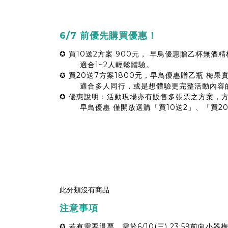
6/7 前優先購買優惠！
✪ 買10送2方案 900元， 早鳥優惠贈乙杯無酒
適合1~2人輕鬆體驗。
✪ 買20送7方案1800元，早鳥優惠贈乙瓶
梅果
適合多人同行，或是想體驗更完整活動內容
✪ 優惠說明：活動現場亦有販售多張票之方案，
早鳥優惠 僅開放選購「買10送2」、「買
此分類沒有商品
注意事項
✪ 若有需要退票，需於6/10(三) 23:59前向
小器梅