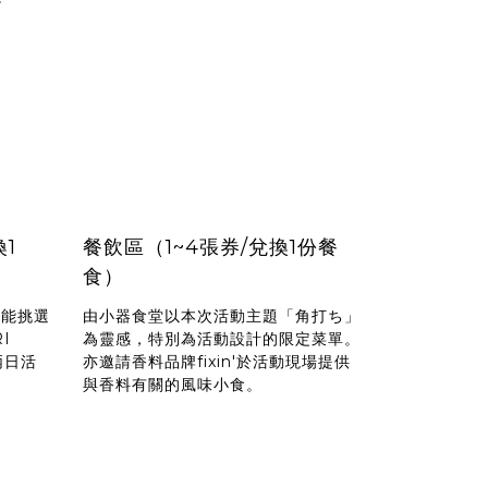
換1
餐飲區（1~4張券/兌換1份餐
食）
也能挑選
由小器食堂以本次活動主題「角打ち」
I
為靈感，特別為活動設計的限定菜單。
兩日活
亦邀請香料品牌fixin'於活動現場提供
與香料有關的風味小食。