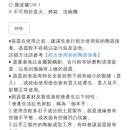
O 微波爐OK！
X 不可用於直火、烤箱、洗碗機
特性
♦器皿在使用之前，建議先進行初次使用前的陶器保
養。器皿較不容易沾染污垢及染色。
詳細方法請參考
【初次使用前的陶器保養】
♦ 盡量避免以金屬製鋼刷、去污粉等研磨劑清潔器
皿，以免刮傷施有上繪的器皿。
♦ 器皿的表面有時在全新狀態下就有細小的裂縫（貫
入），或經由使用後也會有貫入紋產生。貫入並不
影響正常使用。
♦因器皿素材及製造過程會產生以下特性：
1.會產生淡紅色斑點，稱為「御本手」。
2.使用含較多石子成分的土質製作，器皿邊緣會有
些微不平整，或表面有些微凹凸現象。
3.以手工製作的陶板成型工序，有時會讓器皿留有