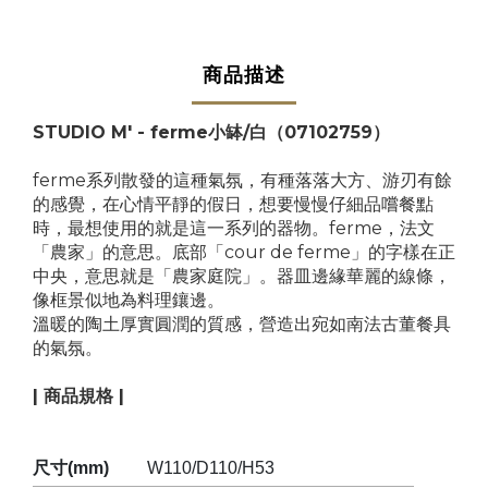
商品描述
STUDIO M' - ferme小缽/白（07102759）
ferme系列散發的這種氣氛，有種落落大方、游刃有餘
的感覺，在心情平靜的假日，想要慢慢仔細品嚐餐點
時，最想使用的就是這一系列的器物。ferme，法文
「農家」的意思。底部「cour de ferme」的字樣在正
中央，意思就是「農家庭院」。器皿邊緣華麗的線條，
像框景似地為料理鑲邊。
溫暖的陶土厚實圓潤的質感，營造出宛如南法古董餐具
的氣氛。
| 商品規格 |
尺寸(mm)
W110/D110/H53