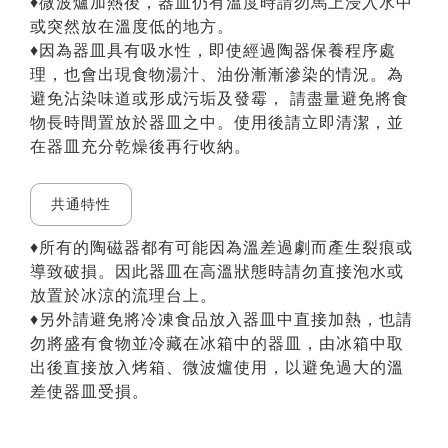
♦微波爐加熱後，器皿仍有溫度時請勿馬上浸入水中
或突然放在溫度低的地方。
♦因為器皿具有吸水性，即使經過陶器保養程序處
理，也會出現食物湯汁、油份漸漸滲染的情況。為
避免沾染味道或形成污垢及發霉， 請盡量避免將食
物長時間置放於器皿之中。使用後請立即清潔，並
在器皿充分乾燥後再行收納。
共通特性
♦所有的陶磁器都有可能因為溫差過劇而產生裂痕或
導致破損。因此器皿在高溫狀態時請勿直接泡水或
放置於冰涼的流理台上。
♦另外請避免將冷凍食品放入器皿中直接加熱，也請
勿將盛有食物並冷藏在冰箱中的器皿，由冰箱中取
出後直接放入烤箱、微波爐使用，以避免過大的溫
差使器皿受損。