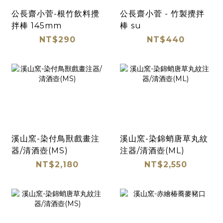
公長齋小菅-根竹飲料攪
公長齋小菅 - 竹製攪拌
拌棒 145mm
棒 su
NT$290
NT$440
溪山窯-染付鳥獸戲畫注
溪山窯-染錦蛸唐草丸紋
器/清酒壺(MS)
注器/清酒壺(ML)
NT$2,180
NT$2,550