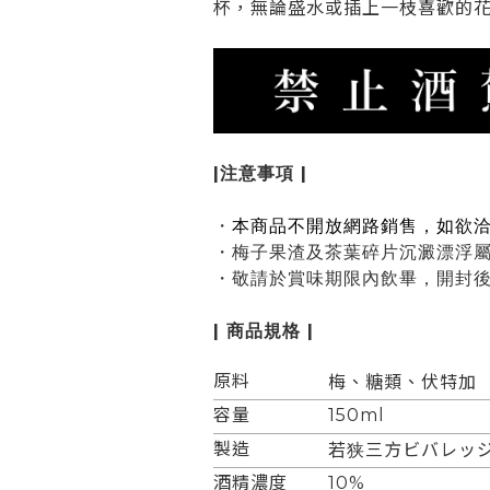
杯，無論盛水或插上一枝喜歡的
|注意事項 |
・
本商品不開放網路銷售，如欲
・梅子果渣及茶葉碎片沉澱漂浮
・
敬請於賞味期限內飲畢，開封
| 商品規格 |
原料
梅、糖類、伏特加
容量
150ml
製造
若狭三方ビバレッ
酒精濃度
10%