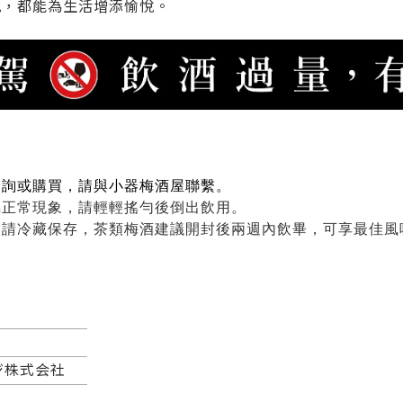
花，都能為生活增添愉悅。
洽詢或購買，請與小器梅酒屋聯繫。
屬正常現象，
請輕輕搖勻後倒出飲用。
後請冷藏保存，茶類梅酒建議開封後兩週內飲畢，可享最佳風
ジ株式会社