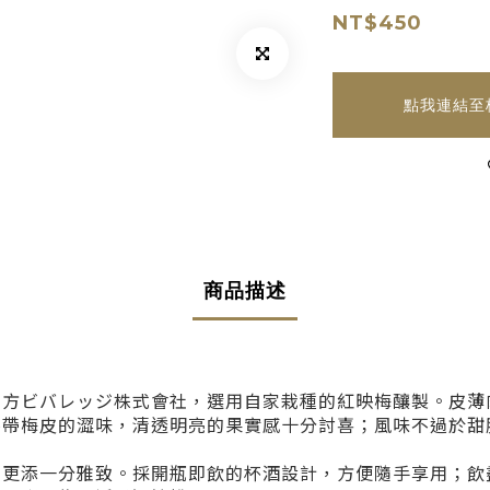
NT$450
點我連結至
商品描述
自若狹三方ビバレッジ株式會社，選用自家栽種的紅映梅釀製。皮
不帶梅皮的澀味，清透明亮的果實感十分討喜；風味不過於甜
，更添一分雅致。採開瓶即飲的杯酒設計，方便隨手享用；飲