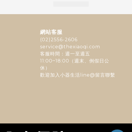
網站客服
(02)2556-2606
service@thexiaoqi.com
客服時間：週一至週五
11:00~18:00（週末、例假日公
休）
歡迎加入
小器生活line@
留言聯繫