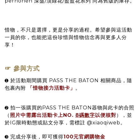
perhonen 深盤/淡綠花/盈盈花系列 尚為舊版的庫存。
惜物，不只是選擇，更是分享的過程。希望參與這活動
一員的你，也能把這份珍惜與惜物信念再與更多人分
享！
☞ 參與方式
於活動期間購買 PASS THE BATON 相關商品，隨
➊
包裹內附
「惜物接力活動卡」
。
拍一張購買的PASS THE BATON器物與此卡的合照
➋
（
照片中需露出活動卡上NO.
8碼數字
以便核對
），並
於IG限時動態或貼文分享，需標註 @xiaoqiweb。
完成分享後，即可獲得
100元官網購物金
➌