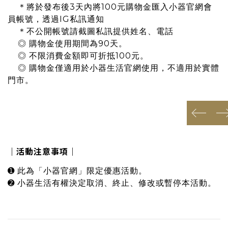
＊將於發布後3天內將100元購物金匯入小器官網會
員帳號，透過IG私訊通知
＊不公開帳號請截圖私訊提供姓名、電話
◎ 購物金使用期間為90天
。
◎ 不限消費金額即可折抵100元
。
◎ 購物金僅適用於小器生活官網使用，不適用於實體
門市。
prev
n
｜活動注意事項｜
➊ 此為「小器官網」限定優惠活動。
➋ 小器生活有權決定取消、終止、修改或暫停本活動。