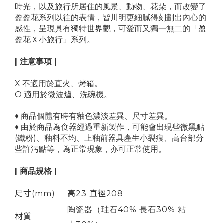
時光，以及旅行所居住的風景、動物、花朵，而改變了
盈盈花系列以往的表情，皆川明更細膩得刻劃出內心的
感性，呈現具有獨特世界觀，可愛而又獨一無二的「盈
盈花Ｘ小旅行」系列。
| 注意事項 |
X 不適用於直火
、烤箱
。
O 適用於微波爐、洗碗機。
♦ 商品個體有時有釉色濃淡差異、尺寸差異。
♦ 由於商品為食器經過重新製作，可能會出現些微黑點
(鐵粉)、釉料不均、上釉前器具產生小裂痕、高台部分
些許污點等，為正常現象，亦可正常使用。
| 商品規格 |
尺寸(mm)
高23 直徑208
陶瓷器（珪石40% 長石30% 粘
材質