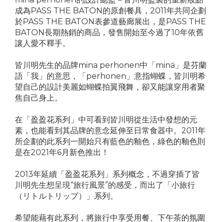
成為PASS THE BATON的原創餐具，2011年共同企劃
於PASS THE BATON表參道藝廊展出，是PASS THE
BATON長期熱銷的商品，發售開始至今過了10年依舊
讓人愛不釋手。
皆川明先生的品牌mina perhonen中「minä」是芬蘭
語「我」的意思，「perhonen」意指蝴蝶，皆川明希
望自己的設計美麗如蝴蝶拍翼飛舞，卻又能讓穿用者聚
焦自己身上。
在「盈盈花系列」中可看到皆川明從生活中發想的元
素，也能看到其品牌的意念延伸至日常食器中。2011年
所企劃的此系列一開始只有藍色的釉色，綠色的釉色則
是在2021年6月新色推出！
2013年延續「盈盈花系列」系列概念，不過穿插了皆
川明先生想呈現“旅行風景”的感受，而出了「小旅行
（リトルトリップ）」系列。
希望能藉有此系列，將旅行中享受用餐、下午茶的氛圍