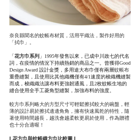
奈良縣聞名的蚊帳布材質，活用平織法，製作好用的
「拭巾」。
花方巾
系列
「
」1995年發售以來，已成中川政七的代名
詞，
在疫情的情況下持續熱銷的商品之一。曾獲得Good
蚊帳布
Design Award 設計金獎，多用途大布巾僅有兩層
重疊縫製，且使用比其他織機僅有4/1速度的梭織機縫製
而成，梭織織法讓布料更強韌通風，且2枚蚊帳生地的
縫合使用全手工菱角型縫製，加強布料的強度。
較方巾系列略大的方型尺寸可輕鬆擦拭較大的碗盤，輕
薄的設計易於擦拭邊邊角角，擁有快速風乾的特性，隨
著使用時間越長，越洗會越柔軟更易於使用，作為贈禮
也十分合適喔！
| 花方巾與蚊帳織方巾比較圖 |