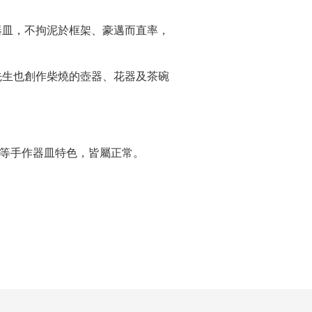
器皿，不拘泥於框架、豪邁而直率，
先生也創作柴燒的壺器、花器及茶碗
等手作器皿特色，皆屬正常。