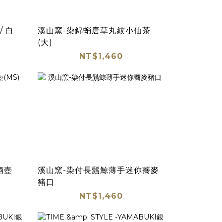
中川政七商店 - 常滑燒鹽壺 / 白
溪山窯-染錦蛸唐草丸紋小仙茶
(大)
NT$1,460
酒壺
溪山窯-染付長鬚鯨薄手迷你蕎麥
豬口
NT$1,460