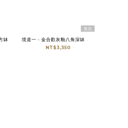
售完
方缽
境道一 - 金合歡灰釉八角深缽
NT$3,350