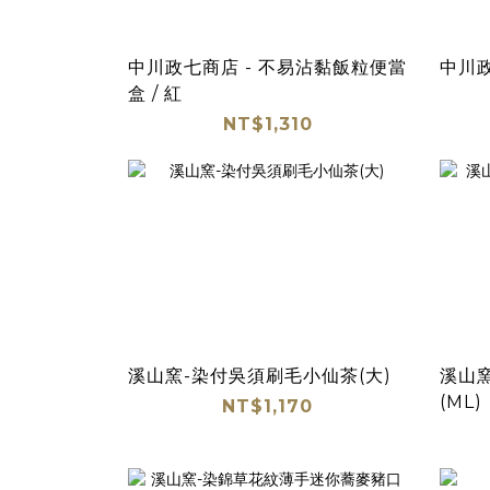
中川政七商店 - 不易沾黏飯粒便當
盒 / 紅
NT$1,310
溪山窯-染付吳須刷毛小仙茶(大)
溪山
(ML)
NT$1,170