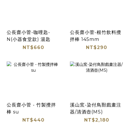
公長齋小菅-咖哩匙-
公長齋小菅-根竹飲料攪
N(小器食堂款) 湯匙
拌棒 145mm
NT$660
NT$290
公長齋小菅 - 竹製攪拌
溪山窯-染付鳥獸戲畫注
棒 su
器/清酒壺(MS)
NT$440
NT$2,180