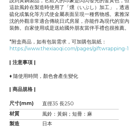
說到黃銅製品，它給人的印象是閃閃發光的金黃色，但
這款風鈴在製造時使用了「燻（いぶし）加工」，透過
硫化或氯化等方式使金屬表面呈現一種舊物感。素雅深
沈的外觀非常適合傳統日式房屋，亦能作為現代的室內
裝飾。自家使用或是送給國外朋友當伴手禮也很推薦。
*附盒商品，如有包裝需求，可加購包裝紙：
https://www.thexiaoqi.com/pages/giftwrapping-1
| 注意事項 |
♦ 隨使用時間，顏色會產生變化
| 商品規格 |
尺寸(mm)
直徑35 長250
材質
風鈴：黃銅；短冊：麻
製造
日本