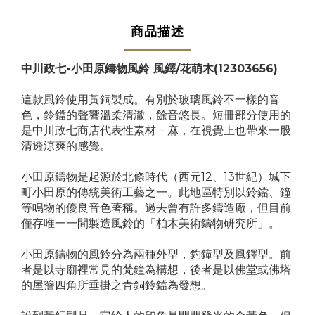
商品描述
中川政七-小田原鑄物風鈴 風鐸/花萌木
(12303656)
這款風鈴使用黃銅製成。有別於玻璃風鈴不一樣的音
色，鈴鐺的聲響溫柔清澈，餘音悠長。短冊部分使用的
是中川政七商店代表性素材－麻，在視覺上也帶來一股
清透涼爽的感覺。
小田原鑄物是起源於北條時代（西元12、13世紀）城下
町小田原的傳統美術工藝之一。此地區特別以鈴鐺、鐘
等鳴物的優良音色著稱。過去曾有許多鑄造廠，但目前
僅存唯一一間製造風鈴的「柏木美術鑄物研究所」。
小田原鑄物的風鈴分為兩種外型，釣鐘型及風鐸型。前
者是以寺廟裡常見的梵鐘為構想，後者是以佛堂或佛塔
的屋簷四角所垂掛之青銅鈴鐺為發想。