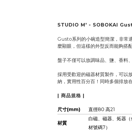
STUDIO M' - SOBOKAI
Gus
Gusto系列的小碗造型簡潔，非
麼顯眼，但這樣的外型反而能夠搭
盤子不僅可以放調味品、鹽、香料
採用受歡迎的磁器材質製作，可以
納，實用性百分百！同時多個排放
| 商品規格 |
尺寸(mm)
直徑80 高21
白磁、磁器、炻器（stu
材質
材號碼7）