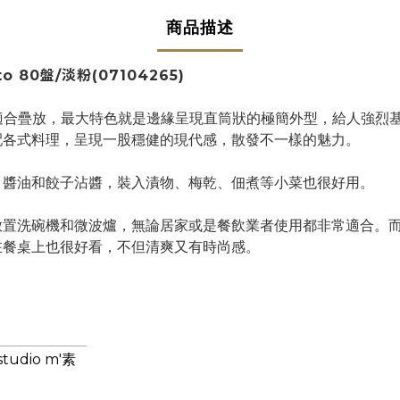
商品描述
to 80盤/淡粉
(
07104265
)
常適合疊放，最大特色就是邊緣呈現直筒狀的極簡外型，給人強烈
配各式料理，呈現一股穩健的現代感，散發不一樣的魅力。
、醬油和餃子沾醬，裝入漬物、梅乾、佃煮等小菜也很好用。
放置洗碗機和微波爐，無論居家或是餐飲業者使用都非常適合。
在餐桌上也很好看，不但清爽又有時尚感。
dio m'素