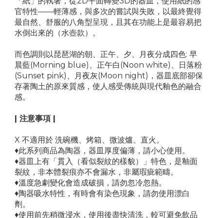
「紙」的執著，從2D平面轉變3D的器皿，使用紙的感
官特性——輕薄感，與多次的嘗試與失敗，以最終覺得
最自然、舒服的八角型呈現，且其在功能上是最容易把
水倒出來的（水壺款）。
而色調則以琵琶湖的朝、正午、夕、月夜分成四色: 早
晨藍(Morning blue)、正午白(Noon white)、日落粉
(Sunset pink)、月夜灰(Moon night)，器皿底部卻保
存著陶土的原來質感，使人感受傳統與現代釉色的融合
感。
| 注意事項 |
X 不適用於 洗碗機、烤箱、微波爐、直火。
♦此系列商品為陶器，器皿厚度偏薄，請小心使用。
♦器皿上有「貫入（看似裂紋的樣貌）」特色，是釉面
裂紋，非本體裂痕亦不會漏水，非屬瑕疵範疇。
♦溫度急劇變化會造成破損，請勿忽冷忽熱。
♦陶器吸水特性，有時會有染色現象，請勿使用漂白
劑。
♦使用前先稍微浸水，使用後盡快清洗，較可避免飲品