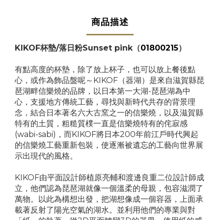
商品描述
KIKOF杯墊/落日粉Sunset pink（
01800215
）
有點高度的杯墊，除了放上杯子，也可以放上餐後點
心，或作為飾品盤呢～KIKOF（器湖）是來自滋賀縣琵
琶湖畔信樂燒的品牌，以日本第一大湖-琵琶湖為中
心，支援地方傳統工藝，尋找與新時代共存的背景理
念，結合日本著名六大古窯之一的信樂燒，以及滋賀縣
特有的土質，粗糙質樸一直是信樂燒特有的侘寂感
(wabi-sabi)，而KIKOF將日本200年前江戶時代興起
的信樂燒工藝重新包裝，使逐漸被遺忘的工藝向世界展
示出現代的風格。
KIKOF由平面設計師植原亮輔和渡邊良重二位設計師成
立，他們認為琵琶湖就像一個溫柔的母親，包容滋潤了
萬物。以此為構想出發，把湖想像成一個容器，上面承
載著反射了陽光空氣的湖水。並利用他們的專業與對