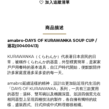
加入追蹤清單
商品描述
amabro-DAYS OF KURAWANKA
SOUP CUP
/
迴花(00400413)
KURAWANKA（くらわんか）代表著日本庶民的日
常，被稱作くらわんか的器皿，外型樸實簡單，是家家
戶戶用餐時的基本道具，自江戶時代開始，便默默陪伴
許多家庭度過多采多姿的每一天。
amabro延續這樣的精神，設計出更加貼近現代生活的
「DAYS OF KURAWANKA」系列，一共有三款實用
的器型：湯杯、雙耳碗以及橢圓深皿。並請四個窯元在
相同器型上呈現四種技法的製作，各自擁有獨特的紋
樣，盛裝西式、日式抑或中式料理都很相襯。