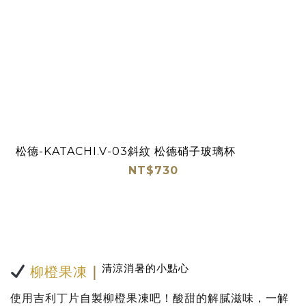
松德-KATACHI.V-03斜紋 松德硝子玻璃杯
NT$730
清涼消暑的小點心
柳橙果凍
｜
使用吉利丁片自製柳橙果凍吧！酸甜的解膩滋味，一解