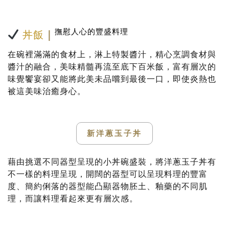
撫慰人心的豐盛料理
丼飯
｜
在碗裡滿滿的食材上，淋上特製醬汁，精心烹調食材與
醬汁的融合，美味精髓再流至底下百米飯，富有層次的
味覺饗宴卻又能將此美未品嚐到最後一口，即使炎熱也
被這美味治癒身心。
新洋蔥玉子丼
藉由挑選不同器型呈現的小丼碗盛裝，將洋蔥玉子丼有
不一樣的料理呈現，開闊的器型可以呈現料理的豐富
度、簡約俐落的器型能凸顯器物胚土、釉藥的不同肌
理，而讓料理看起來更有層次感。