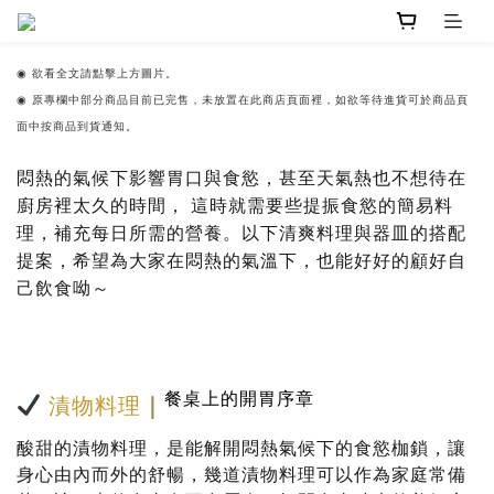
◉
欲看全文請點擊上方圖片。
◉ 原專欄中部分商品目前已完售，未放置在此商店頁面裡，如欲等待進貨可於商品頁
面中按商品到貨通知。
悶熱的氣候下影響胃口與食慾，甚至天氣熱也不想待在
廚房裡太久的時間， 這時就需要些提振食慾的簡易料
理，補充每日所需的營養。以下清爽料理與器皿的搭配
提案，希望為大家在悶熱的氣溫下，也能好好的顧好自
己飲食呦～
餐桌上的開胃序章
漬物料理
｜
酸甜的漬物料理，是能解開悶熱氣候下的食慾枷鎖，讓
身心由內而外的舒暢，幾道
漬物料理可以作為家庭常備