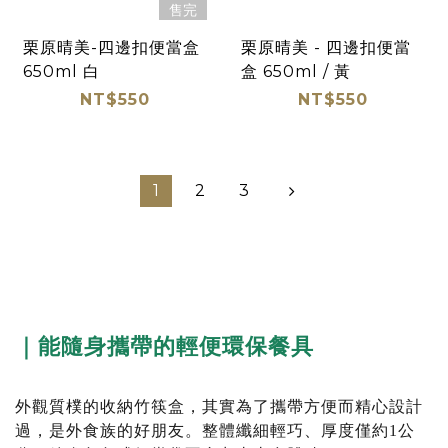
售完
栗原晴美-四邊扣便當盒
栗原晴美 - 四邊扣便當
650ml 白
盒 650ml / 黃
NT$550
NT$550
1
2
3
｜能隨身攜帶的輕便環保餐具
外觀質樸的收納竹筷盒，其實為了攜帶方便而精心設計
過，是外食族的好朋友。整體纖細輕巧、厚度僅約1公