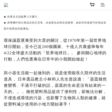
◉
欲看全文請點擊上方圖片。
◉ 原專欄中部分商品目前已完售，未放置在此商店頁面裡，如欲等待進貨可於商品頁
面中按商品到貨通知。
環保議題逐漸受到大眾的關注，從1970年第一屆世界地
球日開始，至今已近200個國家、十億人共襄盛舉每年
4/22全球盛大活動的「世界地球日」。 參與關心地球的
行動，人們也逐漸在日常中的小我開始做起！
與小器生活能一起做到的，就是使用能長久陪伴的生活
道具， 日本選品教主小林和人先生曾說過：「器皿雖然
會變舊、不過不打破的話，器皿的生命是沒有結束的一
天的。」， 雖然塑料用品提供了便利性，卻無法分解，
不僅造成環境的污染，也影響了生物與人類的健康，就
從塑料減少使用的小地方開始著手！