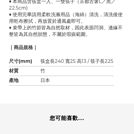
♦ 本商品含筷盒一入、一雙筷子（京都古箸L／黑／
22.5cm)
♦ 使用完畢請用柔軟洗滌用品（海綿）清洗，清洗後使
用乾布擦拭，再放置於通風處即可。
♦ 束帶上的竹節皆為自然取材，因此表面凹洞、邊緣不
整皆為其自然狀態，不屬於瑕疵範圍。
｜商品規格｜
尺寸(mm)
筷盒長240 寬25 高13 / 筷子長225
材質
竹
產地
日本
您可能喜歡...