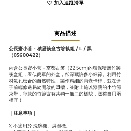
加入追蹤清單
商品描述
公長齋小菅 - 積層筷盒古箸筷組 / L / 黑
（05600422）
內含公長齋小菅－京都古箸（22.5cm)的環保積層竹製
筷盒組，看似簡單的外盒，卻深藏許多小細節。利用竹
材氣孔密合的自然特性，製作精細的內嵌卡榫，並在盒
子前端修邊易於開啟的凹槽，並附上施以漆藝的小竹節
束帶，每款的竹節皆有其獨一無二的樣貌，送禮自用兩
相宜！
｜注意事項｜
X 不適用於 洗碗機、烘碗機。