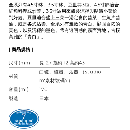
全系列有4.5寸缽、3.5寸缽、豆皿共3種。4.5寸缽適合
紅燒料理或炒菜，3.5寸缽用來盛裝涼拌與醋漬小菜恰
到好處。豆皿適合盛上三菜一湯定食的醬菜、生魚片醬
油，或是各式沾醬。全系列有雅致的青白、顯眼百搭的
黃色，以及沉穩的墨色。帶有透明感的霧面質地，古樸
高雅的「青白」。
| 商品規格 |
尺寸(mm
)
長
127 寬約112 高約43
白磁、磁器、炻器 （studio
材質
m'素材號碼7）
容量(ml)
170
製造
日本