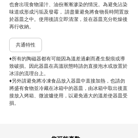
也會出現食物湯汁、油份漸漸滲染的情況。為避免沾染
味道或形成污垢及發霉， 請盡量避免將食物長時間置放
於器皿之中。使用後請立即清潔，並在器皿充分乾燥後
再行收納。
共通特性
♦所有的陶磁器都有可能因為溫差過劇而產生裂痕或導
致破損。因此器皿在高溫狀態時請勿直接泡水或放置於
冰涼的流理台上。
♦另外請避免將冷凍食品放入器皿中直接加熱，也請勿
將盛有食物並冷藏在冰箱中的器皿，由冰箱中取出後直
接放入烤箱、微波爐使用，以避免過大的溫差使器皿受
損。