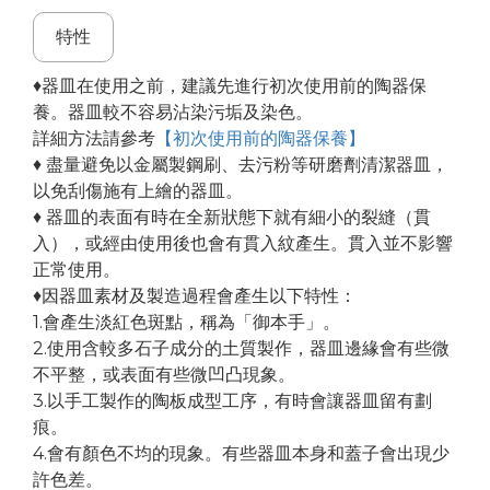
特性
♦器皿在使用之前，建議先進行初次使用前的陶器保
養。器皿較不容易沾染污垢及染色。
詳細方法請參考
【初次使用前的陶器保養】
♦ 盡量避免以金屬製鋼刷、去污粉等研磨劑清潔器皿，
以免刮傷施有上繪的器皿。
♦ 器皿的表面有時在全新狀態下就有細小的裂縫（貫
入），或經由使用後也會有貫入紋產生。貫入並不影響
正常使用。
♦因器皿素材及製造過程會產生以下特性：
1.會產生淡紅色斑點，稱為「御本手」。
2.使用含較多石子成分的土質製作，器皿邊緣會有些微
不平整，或表面有些微凹凸現象。
3.以手工製作的陶板成型工序，有時會讓器皿留有劃
痕。
4.會有顏色不均的現象。有些器皿本身和蓋子會出現少
許色差。