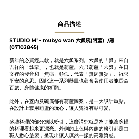
商品描述
STUDIO M' - mubyo wan 六瓢碗(附蓋) /黑
(
07102845
)
新年的必買經典款，就是六瓢系列。六瓢的「瓢」來自
吉祥的「瓢簞」，也就是葫蘆。六只葫蘆「六瓢」在日
文裡的發音和「無病」類似，代表「無病無災」、祈求
平安的意思。因此這一系列器皿也蘊含著使用者能長命
百歲、身體健康的祈願。
此外，在蓋內及碗底都有葫蘆圖案，是一大設計重點。
在設計上套用葫蘆的玩心，讓人覺得有點可愛。
盛裝料理的部分施以粉引，這麼講究就是為了能讓碗裡
的料理看起來更漂亮。外側的上色與內側的粉引都是由
職人悉心塗製，呈現出讓人凜然一振的高雅質感。