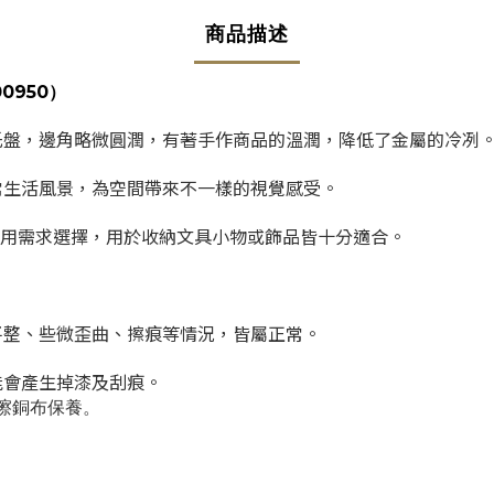
商品描述
00950）
托盤，邊角略微圓潤，有著手作商品的溫潤，降低了金屬的冷冽
常生活風景，為空間帶來不一樣的視覺感受。
使用需求選擇，用於收納文具小物或飾品皆十分適合。
平整、些微歪曲、擦痕等情況，皆屬正常。
。
能會產生掉漆及刮痕。
擦銅布保養。