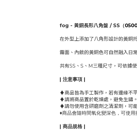
fog - 黃銅長形八角盤 / SS
（
050
在外型上添加了八角形設計的黃銅
霧面、內斂的黃銅色可自然融入日
共有SS、S、M三種尺寸，可依據
| 注意事項 |
♦
商品皆為手工製作，若有邊緣不
♦
請將商品置於乾燥處，避免生鏽
♦
請勿使用含研磨劑之清潔劑，可
♦商品會隨時間氧化變深色，可使用
| 商品規格 |