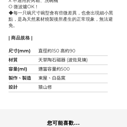
X 不適用於烤箱
、洗碗機
O 微波爐
OK！
◆
每一只碗尺寸碗型會有些微差異，也會
出現細小黑
點，是為天然素材燒製後所產生的正常現象，無法避
免。
| 商品規格 |
尺寸(mm)
直徑約150 高約90
材質
天草陶石磁器 (波佐見燒)
容量(ml)
適當容量約500
製作、製造
東屋、白岳窯
設計
猿山修
您可能喜歡...