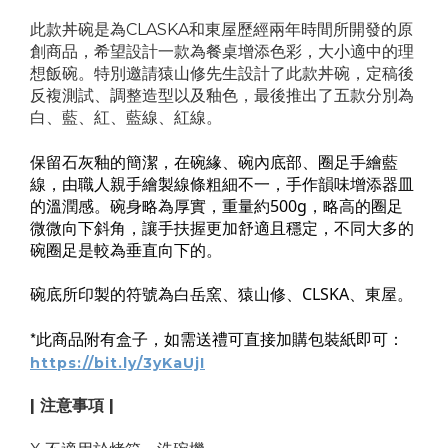
此款
丼碗是為CLASKA和東屋歷經兩年時間所開發的原
創商品，希望設計一款為餐桌增添色彩，大小適中的理
想飯碗。特別邀請猿山修先生設計了此款
丼碗，定稿後
反複測試、調整造型以及釉色，最後推出了五款分別為
白、藍、紅、藍線、紅線。
保留石灰釉的簡潔，在碗緣、碗內底部、圈足手繪藍
線，由職人親手繪製線條粗細不一，手作韻味增添器皿
的溫潤感。碗身略為厚實，重量約500g，略高的圈足
微微向下斜角，讓手扶握更加舒適且穩定，不同大多的
碗圈足是較為垂直向下的。
碗底所印製的符號為白岳窯、猿山修、CLSKA、東屋。
*
此商品附有盒子，如需送禮可直接加購包裝紙即可：
https://bit.ly/3yKaUjI
| 注意事項 |