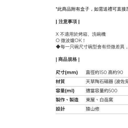
*
此商品附有盒子，如需送禮可直接
| 注意事項 |
X 不適用於烤箱
、洗碗機
O 微波爐
OK！
◆
每一只碗尺寸碗型會有些微差異
| 商品規格 |
尺寸(mm)
直徑約150 高約90
材質
天草陶石磁器 (波佐見
容量(ml)
適當容量約500
製作、製造
東屋、白岳窯
設計
猿山修