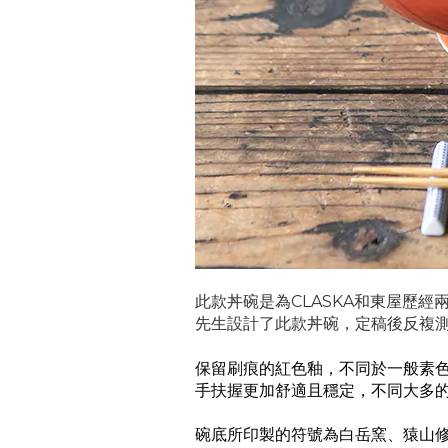
此款
丼碗是為CLASKA和東屋歷
先生設計了此款
丼碗，定稿後反複
保留刷痕的紅色釉，不同於一般素色
手扶握更加舒適且穩定，不同大多
碗底所印製的符號為白岳窯、猿山修、