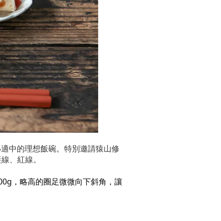
小適中的理想飯碗。特別邀請猿山修
藍線、紅線。
0g，略高的圈足微微向下斜角，讓