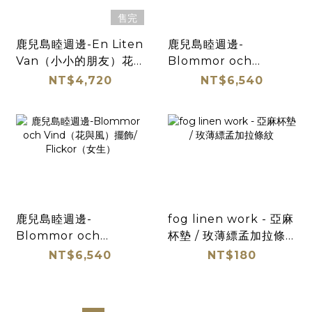
售完
鹿兒島睦週邊-En Liten
鹿兒島睦週邊-
Van（小小的朋友）花
Blommor och
器・Monkey（猴子）
Vind（花與風）擺飾 /
NT$4,720
NT$6,540
灰
Pojkar（男生）
鹿兒島睦週邊-
fog linen work - 亞麻
Blommor och
杯墊 / 玫薄縹孟加拉條
Vind（花與風）擺飾/
紋
NT$6,540
NT$180
Flickor（女生）