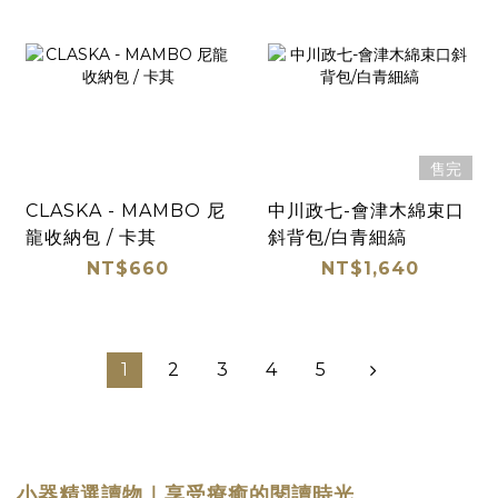
售完
CLASKA - MAMBO 尼
中川政七-會津木綿束口
龍收納包 / 卡其
斜背包/白青細縞
NT$660
NT$1,640
1
2
3
4
5
小器精選讀物｜享受療癒的閱讀時光