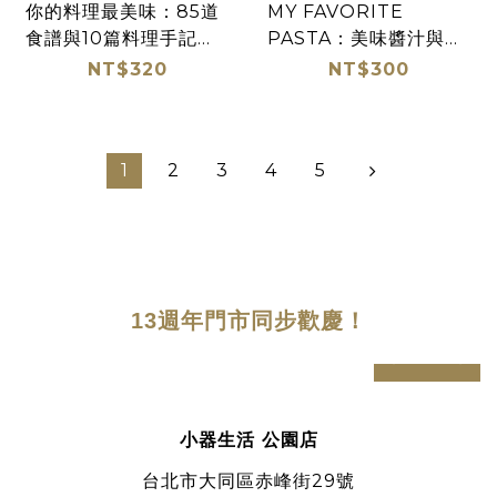
你的料理最美味：85道
MY FAVORITE
食譜與10篇料理手記
PASTA：美味醬汁與滿
（大藝）
滿蔬菜的義大利麵（大
NT$320
NT$300
藝）
1
2
3
4
5
13週年
門市同步歡慶
！
prev
next
小器生活 公園店
台北市大同區赤峰街29號