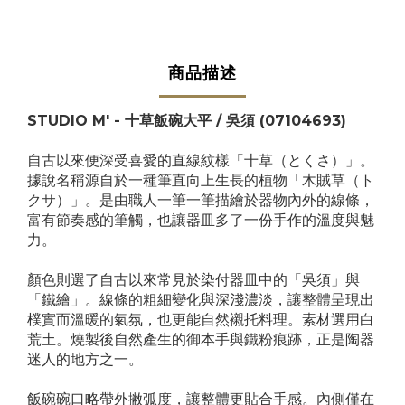
商品描述
STUDIO M' - 十草飯碗大平 / 吳須 (07104693)
自古以來便深受喜愛的直線紋樣「十草（とくさ）」。
據說名稱源自於一種筆直向上生長的植物「木賊草（ト
クサ）」。是由職人一筆一筆描繪於器物內外的線條，
富有節奏感的筆觸，也讓器皿多了一份手作的溫度與魅
力。
顏色則選了自古以來常見於染付器皿中的「吳須」與
「鐵繪」。線條的粗細變化與深淺濃淡，讓整體呈現出
樸實而溫暖的氣氛，也更能自然襯托料理。素材選用白
荒土。燒製後自然產生的御本手與鐵粉痕跡，正是陶器
迷人的地方之一。
飯碗碗口略帶外撇弧度，讓整體更貼合手感。內側僅在