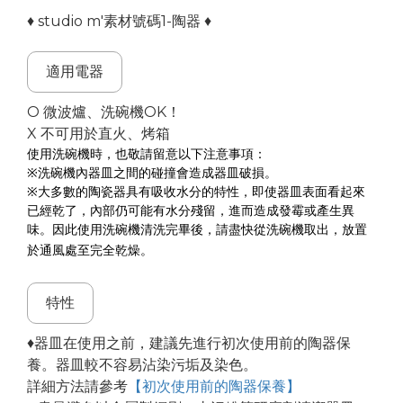
♦ studio m'素材號碼1-陶器 ♦
適用電器
O 微波爐
、洗碗機
OK！
X 不可用於直火、烤箱
使用洗碗機時，也敬請留意以下注意事項：
※洗碗機內器皿之間的碰撞會造成器皿破損。
※大多數的陶瓷器具有吸收水分的特性，即使器皿表面看起來
已經乾了，內部仍可能有水分殘留，進而造成發霉或產生異
味。因此使用洗碗機清洗完畢後，請盡快從洗碗機取出，放置
於通風處至完全乾燥。
特性
♦器皿在使用之前，建議先進行初次使用前的陶器保
養。器皿較不容易沾染污垢及染色。
詳細方法請參考
【初次使用前的陶器保養】