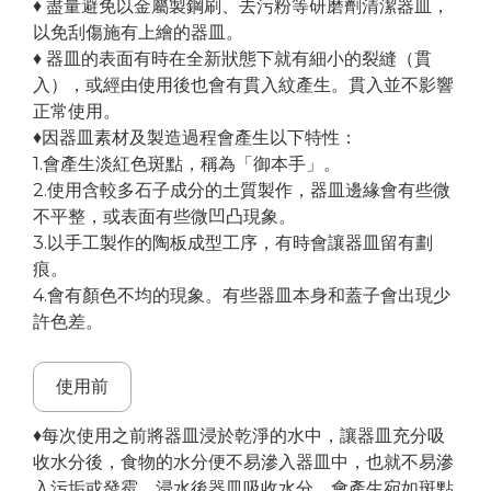
♦ 盡量避免以金屬製鋼刷、去污粉等研磨劑清潔器皿，
以免刮傷施有上繪的器皿。
♦ 器皿的表面有時在全新狀態下就有細小的裂縫（貫
入），或經由使用後也會有貫入紋產生。貫入並不影響
正常使用。
♦因器皿素材及製造過程會產生以下特性：
1.會產生淡紅色斑點，稱為「御本手」。
2.使用含較多石子成分的土質製作，器皿邊緣會有些微
不平整，或表面有些微凹凸現象。
3.以手工製作的陶板成型工序，有時會讓器皿留有劃
痕。
4.會有顏色不均的現象。有些器皿本身和蓋子會出現少
許色差。
使用前
♦每次使用之前將器皿浸於乾淨的水中，讓器皿充分吸
收水分後，食物的水分便不易滲入器皿中，也就不易滲
入污垢或發霉。浸水後器皿吸收水分，會產生宛如斑點