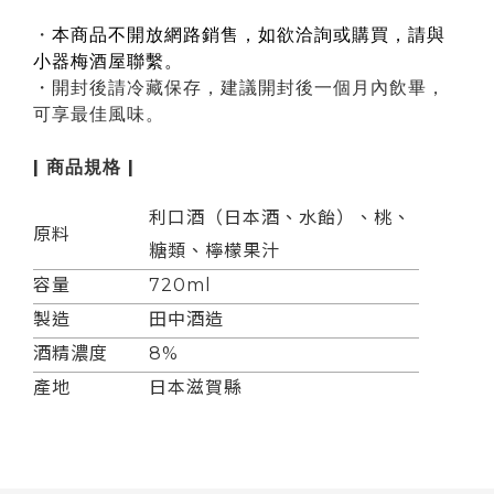
・
本商品不開放網路銷售，如欲洽詢或購買，請與
小器梅酒屋聯繫。
・開封後請冷藏保存，建議開封後一個月內飲畢，
可享最佳風味。
| 商品規格 |
利口酒（日本酒、水飴）、桃、
原料
糖類、檸檬果汁
容量
720ml
製造
田中酒造
酒精濃度
8%
產地
日本滋賀縣