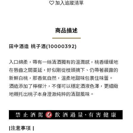
加入追蹤清單
商品描述
田中酒造 桃子酒(10000392)
入口綿柔，帶有一絲清酒獨有的溫潤感，桃香緩緩地
在唇齒之間蔓延，好似剛從枝頭摘下、仍帶著晨露的
新鮮白桃，那香氣自然，溫柔地甜味包裹住味蕾。
酒造添加了檸檬汁，不僅可以穩定酒液色澤，更細緻
地襯托出桃子本身澄澈純粹的清甜風味。
|注意事項 |