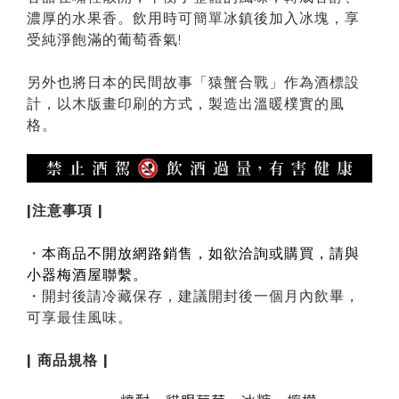
濃厚的水果香。飲用時可簡單冰鎮後加入冰塊，享
受純淨飽滿的葡萄香氣
!
另外也將日本的民間故事「猿蟹合戰」作為酒標設
計，以木版畫印刷的方式，製造出溫暖樸實的風
格。
|注意事項 |
・
本商品不開放網路銷售，如欲洽詢或購買，請與
小器梅酒屋聯繫。
・
開封後請冷藏保存，建議開封後一個月內飲畢，
可享最佳風味。
| 商品規格 |