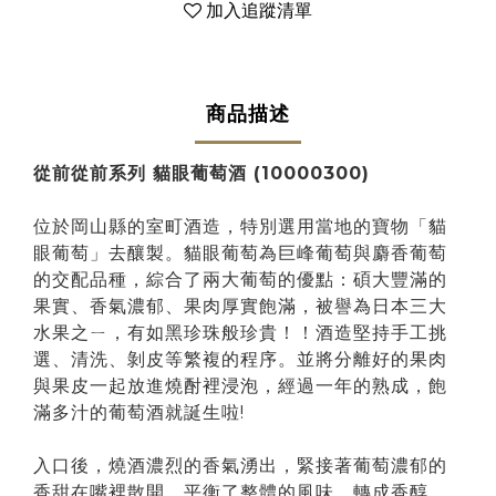
加入追蹤清單
商品描述
從前從前系列 貓眼葡萄酒 (10000300)
位於岡山縣的室町酒造，特別選用當地的寶物「貓
眼葡萄」去釀製。貓眼葡萄為巨峰葡萄與麝香葡萄
的交配品種，綜合了兩大葡萄的優點：碩大豐滿的
果實、香氣濃郁、果肉厚實飽滿，被譽為日本三大
水果之ㄧ，有如黑珍珠般珍貴！！酒造堅持手工挑
選、清洗、剝皮等繁複的程序。並將分離好的果肉
與果皮一起放進燒酎裡浸泡，經過一年的熟成，飽
滿多汁的葡萄酒就誕生啦!
入口後，燒酒濃烈的香氣湧出，緊接著葡萄濃郁的
香甜在嘴裡散開，平衡了整體的風味，轉成香醇、