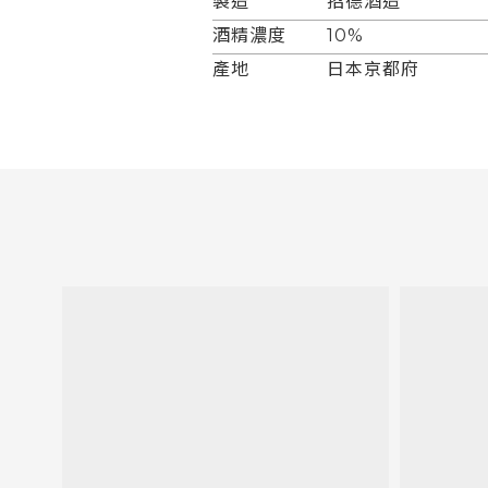
製造
招德酒造
酒精濃度
10%
產地
日本京都府