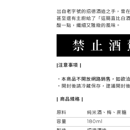
出自老字號的招德酒造之手，曾
甚至還有主廚給了「這簡直比白
酸一點，纖細又雅緻的風味。
|注意事項 |
・
本商品不開放網路銷售，如欲
・開封後請冷藏保存，建議開封
| 商品規格 |
原料
純米酒、梅、蔗糖
容量
180ml