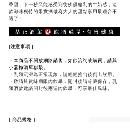
香甜，下一秒又能感受到彷彿優酪乳的牛奶感，這
款滋味獨特的果實酒做為大人的甜點享用最適合不
過了！
|注意事項 |
・
本商品不開放網路銷售，如欲洽詢或購買，請與
小器梅酒屋聯繫。
・乳類沉澱為正常現象，請輕輕搖勻後倒出飲用。
・
敬請於賞味期限內飲畢，
開封後請冷藏保存，乳
類酒款建議開封後兩週內飲畢，可享最佳風味
。
| 商品規格 |