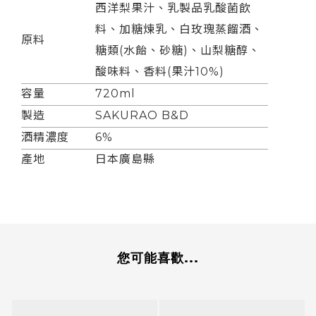
西洋梨果汁、乳製品乳酸菌飲
料、加糖煉乳、白玫瑰蒸餾酒、
原料
糖類(水飴、砂糖)、山梨糖醇、
酸味料、香料(果汁10%)
容量
720ml
製造
SAKURAO B&D
酒精濃度
6%
產地
日本廣島縣
您可能喜歡...