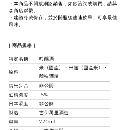
・
本商品不開放網路銷售，如欲洽詢或購買，請與
森商店聯繫。
・建議冷藏保存，並於開瓶後儘速飲畢，可享最佳
風味。
| 商品規格 |
吟釀酒
特定名稱
米（國產）、米麴（國產米）、
原料
釀造酒精
精米步合
非公開
15%
酒精濃度
日本酒度
非公開
製造
古伊萬里酒造
720ml
容量