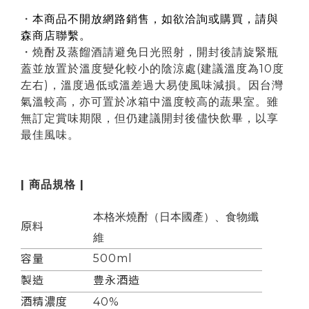
・
本商品不開放網路銷售，如欲洽詢或購買，請與
森商店聯繫。
・燒酎及蒸餾酒請避免日光照射，
開封後請旋緊瓶
蓋並放置於溫度變化較小的陰涼處(建議溫度為10度
左右)，
溫度過低或溫差過大易使風味減損
。
因台灣
氣溫較高，亦可置於冰箱中溫度較高的蔬果室。雖
無訂定賞味期限，但仍建議開封後儘快飲畢，以享
最佳風味
。
| 商品規格 |
本格米
燒酎（日本國產）、食物纖
原料
維
500ml
容量
製造
豊永酒造
酒精濃度
40%